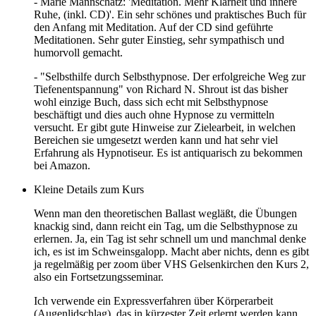
- Marie Mannschatz: 'Meditation. Mehr Klarheit und innere
Ruhe, (inkl. CD)'. Ein sehr schönes und praktisches Buch für
den Anfang mit Meditation. Auf der CD sind geführte
Meditationen. Sehr guter Einstieg, sehr sympathisch und
humorvoll gemacht.
- "Selbsthilfe durch Selbsthypnose. Der erfolgreiche Weg zur
Tiefenentspannung" von Richard N. Shrout ist das bisher
wohl einzige Buch, dass sich echt mit Selbsthypnose
beschäftigt und dies auch ohne Hypnose zu vermitteln
versucht. Er gibt gute Hinweise zur Zielearbeit, in welchen
Bereichen sie umgesetzt werden kann und hat sehr viel
Erfahrung als Hypnotiseur. Es ist antiquarisch zu bekommen
bei Amazon.
Kleine Details zum Kurs
Wenn man den theoretischen Ballast wegläßt, die Übungen
knackig sind, dann reicht ein Tag, um die Selbsthypnose zu
erlernen. Ja, ein Tag ist sehr schnell um und manchmal denke
ich, es ist im Schweinsgalopp. Macht aber nichts, denn es gibt
ja regelmäßig per zoom über VHS Gelsenkirchen den Kurs 2,
also ein Fortsetzungsseminar.
Ich verwende ein Expressverfahren über Körperarbeit
(Augenlidschlag), das in kürzester Zeit erlernt werden kann