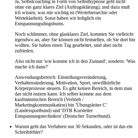
Ja, Selbstcoaching in Form von Selbsthypnose geht nicht
ohne ein ganz klares Ziel (Auftragsklärung), und dazu muß
ich wissen, was mir wichtig ist (Wertehierarchie oder
Werteklarheit). Sonst haben wir lediglich ein
Entspannungsdingsbums.
Noch schlimmer, ohne glasklares Ziel, kommen Sie vielleicht
irgendwo an, aber Sie können nicht feststellen, ob Sie dort hin
wollten. Sie haben einen Tag gearbeitet, sind aber nicht
zufrieden.
Also nicht nur 'wie komme ich in den Zustand', sondern: 'Was
mache ich dann?'
Anwendungsbereich: Einstellungsveränderung,
Verhaltensänderung, Motivation, Sport, unwillkürliche
Körperprozesse steuern. Es gibt keinen Bereich, in dem man
das nicht nutzen kann. Ich selber komme aus dem
kaufmännischen Bereich (Vertrieb /
Marketingkommunikation) bin 'Übungsleiter C'
(Landessportbund) und 'DTB Kursleiter
Entspannungstechniken' (Deutscher Turnerbund).
Warum geht das Verfahren nur 30 Sekunden, oder ist das ein
Schreibfehler?