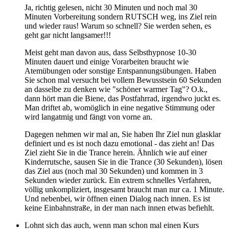
Ja, richtig gelesen, nicht 30 Minuten und noch mal 30
Minuten Vorbereitung sondern RUTSCH weg, ins Ziel rein
und wieder raus! Warum so schnell? Sie werden sehen, es
geht gar nicht langsamer!!!
Meist geht man davon aus, dass Selbsthypnose 10-30
Minuten dauert und einige Vorarbeiten braucht wie
Atemübungen oder sonstige Entspannungsübungen. Haben
Sie schon mal versucht bei vollem Bewusstsein 60 Sekunden
an dasselbe zu denken wie "schöner warmer Tag"? O.k.,
dann hört man die Biene, das Postfahrrad, irgendwo juckt es.
Man driftet ab, womöglich in eine negative Stimmung oder
wird langatmig und fängt von vorne an.
Dagegen nehmen wir mal an, Sie haben Ihr Ziel nun glasklar
definiert und es ist noch dazu emotional - das zieht an! Das
Ziel zieht Sie in die Trance herein. Ähnlich wie auf einer
Kinderrutsche, sausen Sie in die Trance (30 Sekunden), lösen
das Ziel aus (noch mal 30 Sekunden) und kommen in 3
Sekunden wieder zurück. Ein extrem schnelles Verfahren,
völlig unkompliziert, insgesamt braucht man nur ca. 1 Minute.
Und nebenbei, wir öffnen einen Dialog nach innen. Es ist
keine Einbahnstraße, in der man nach innen etwas befiehlt.
Lohnt sich das auch, wenn man schon mal einen Kurs