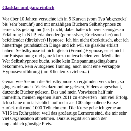
Glasklar und ganz einfach
Vor über 10 Jahren versuchte ich in 5 Kursen (vom Typ 'abgezockt'
bis 'sehr bemüht') und mit unzähligen Büchern Selbsthypnose zu
lernen. Es gelang mir (fast) nicht, dabei hatte ich bereits einiges an
Erfahrung in NLP, erlaubender (permissiver, Ericksonscher) und
befehlender (direktiver) Hypnose. Ich bin nicht überkritisch, aber ich
hinterfrage grundsätzlich Dinge und ich will sie glasklar erklärt
haben. Selbsthynose ist nicht gleich (Fremd-)Hypnose, es ist nicht
nur Entspannung und ganz klar zu unterscheiden von Meditation.
Wer Selbsthypnose bucht, sollte kein Entspannungsdingsbums
bekommen, kein Autogenes Training, auch nicht eine verkappte
Hypnosevorführung (um Klienten zu ziehen...)
Genau wie Sie nun die Selbsthypnose zu ergründen versuchen, so
ging es mir auch. Vieles dazu online gelesen, Videos angeschaut,
dutzende Bücher gelesen. Das und mein Vorwissen half mir
immerhin, meinen eigenen Kurs 2011 zu entwerfen - mit viel Erfolg.
Ich schaue nun tatsächlich auf mehr als 100 abgehaltene Kurse
zurück mit rund 1000 Teilnehmern. Die Kurse gebe ich gerne an
VHS im Ruhrgebiet, weil das großartige Lernorte sind, die mir sehr
viel Organisation abnehmen. Daraus ergibt sich auch der
unglaublich günstige Preis.