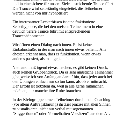
und in eine sichere für unsere Ziele ausreichende Trance führt.
Die Trance wird selbständig eingeleitet, die Teilnehmer
werden nicht von mir hypnotisiert.
Ein interessanter Leckerbissen ist eine fraktionierte
Selbsthypnose, die bei den meisten Teilnehmern in eine
deutlich tiefere Trance führt mit entsprechenden
Trancephänomenen.
Wir öffnen einen Dialog nach innen. Es ist keine
Einbahnstraße, in der man nach innen etwas befiehlt. Am
ehesten erkennt man, dass es funktioniert, wenn etwas
anderes passiert, als man geplant hatte.
Niemand muß irgend etwas machen, es gibt keinen Druck,
auch keinen Gruppendruck. Da es sehr ängstliche Teilnehmer
gibt, weise ich von Anfang an darauf hin, dass jeder auch bei
den Übungen einfach nur so tun kann, als ob er mitmacht.
Der Erfolg ist trotzdem da, weil ja alle gerne mitmachen
möchten, nur manche ihre Ruhe brauchen.
In der Kleingruppe lernen Teilnehmer durch mein Coaching
(vor allem Auftragsklärung) ihr Ziel präzise mit allen Sinnen
zu visualisieren, nicht nur verbal mit sogenannten
"Suggestionen" oder "formelhaften Vorsätzen" aus dem AT.