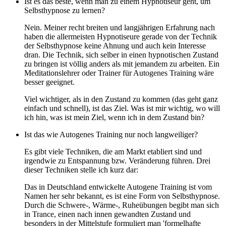
Ist es das beste, wenn man zu einem Hypnotiseur geht, um
Selbsthypnose zu lernen?
Nein. Meiner recht breiten und langjährigen Erfahrung nach
haben die allermeisten Hypnotiseure gerade von der Technik
der Selbsthypnose keine Ahnung und auch kein Interesse
dran. Die Technik, sich selber in einen hypnotischen Zustand
zu bringen ist völlig anders als mit jemandem zu arbeiten. Ein
Meditationslehrer oder Trainer für Autogenes Training wäre
besser geeignet.
Viel wichtiger, als in den Zustand zu kommen (das geht ganz
einfach und schnell), ist das Ziel. Was ist mir wichtig, wo will
ich hin, was ist mein Ziel, wenn ich in dem Zustand bin?
Ist das wie Autogenes Training nur noch langweiliger?
Es gibt viele Techniken, die am Markt etabliert sind und
irgendwie zu Entspannung bzw. Veränderung führen. Drei
dieser Techniken stelle ich kurz dar:
Das in Deutschland entwickelte Autogene Training ist vom
Namen her sehr bekannt, es ist eine Form von Selbsthypnose.
Durch die Schwere-, Wärme-, Ruheübungen begibt man sich
in Trance, einen nach innen gewandten Zustand und
besonders in der Mittelstufe formuliert man 'formelhafte